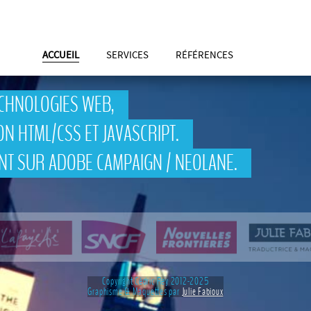
ACCUEIL
SERVICES
RÉFÉRENCES
Menu principal
ECHNOLOGIES WEB,
ION HTML/CSS ET JAVASCRIPT.
ENT SUR ADOBE CAMPAIGN / NEOLANE.
Copyright Cédric Rey 2012-2025
Graphisme & Maquettes par
Julie Fabioux